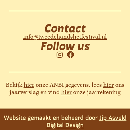
Contact
info@tweedehandshetfestival.nl
Follow us
I
F
n
a
s
c
t
e
a
b
Bekijk
hier
onze ANBI gegevens, lees
hier
ons
g
o
jaarverslag en vind
hier
onze jaarrekening
r
o
a
k
m
Website gemaakt en beheerd door
Jip Asveld
Digital Design