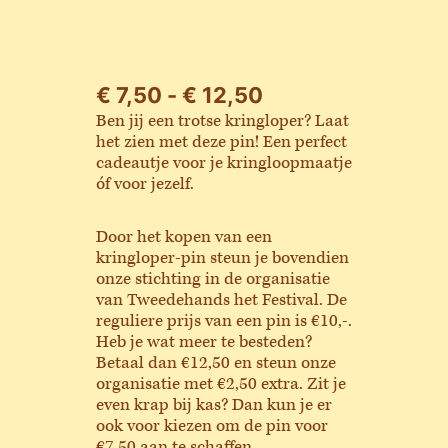
Prijsklasse:
€
7,50
-
€
12,50
€ 7,50
Ben jij een trotse kringloper? Laat
tot
het zien met deze pin! Een perfect
cadeautje voor je kringloopmaatje
€ 12,50
óf voor jezelf.
Door het kopen van een
kringloper-pin steun je bovendien
onze stichting in de organisatie
van Tweedehands het Festival. De
reguliere prijs van een pin is €10,-.
Heb je wat meer te besteden?
Betaal dan €12,50 en steun onze
organisatie met €2,50 extra. Zit je
even krap bij kas? Dan kun je er
ook voor kiezen om de pin voor
€7,50 aan te schaffen.