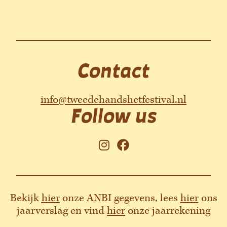
Contact
info@tweedehandshetfestival.nl
Follow us
I
F
n
a
s
c
t
e
a
b
Bekijk
hier
onze ANBI gegevens, lees
hier
ons
g
o
jaarverslag en vind
hier
onze jaarrekening
r
o