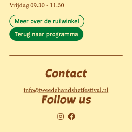
Vrijdag 09.30 - 11.30
Meer over de ruilwinkel
Terug naar programma
Contact
info@tweedehandshetfestival.nl
Follow us
I
F
n
a
s
c