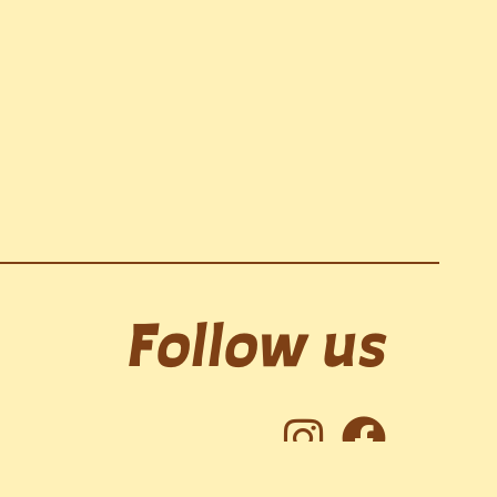
Follow us
I
F
n
a