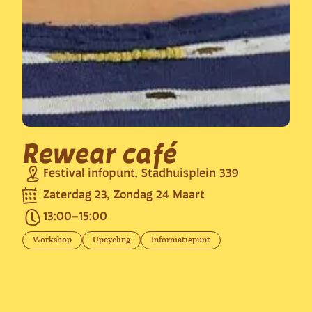
Rewear café
Festival infopunt, Stadhuisplein 339
Zaterdag 23, Zondag 24 Maart
13:00
–
15:00
Workshop
Upcycling
Informatiepunt