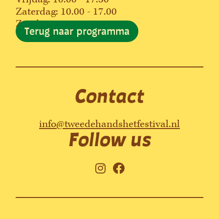
Zaterdag: 10.00 - 17.00
Zondag: 13.00 - 17.00
Terug naar programma
Contact
info@tweedehandshetfestival.nl
Follow us
I
F
n
a
s
c
t
e
a
b