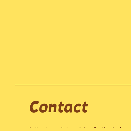
Contact
info@tweedehandshetfestival.nl