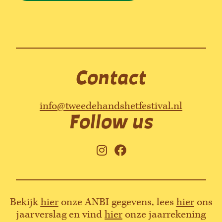
Contact
info@tweedehandshetfestival.nl
Follow us
I
F
n
a
s
c
t
e
a
b
Bekijk
hier
onze ANBI gegevens, lees
hier
ons
g
o
jaarverslag en vind
hier
onze jaarrekening
r
o