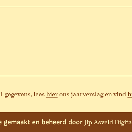
 gegevens, lees
hier
ons jaarverslag en vind
h
e gemaakt en beheerd door
Jip Asveld Digit