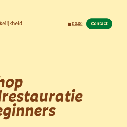
kelijkheid
Winkelwagen
€
0,00
Contact
hop
restauratie
eginners