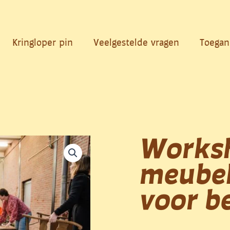
Kringloper pin
Veelgestelde vragen
Toegan
Works
meubel
voor b